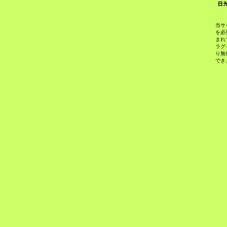
当サ
を必
まれ
ラグ
り無
でき