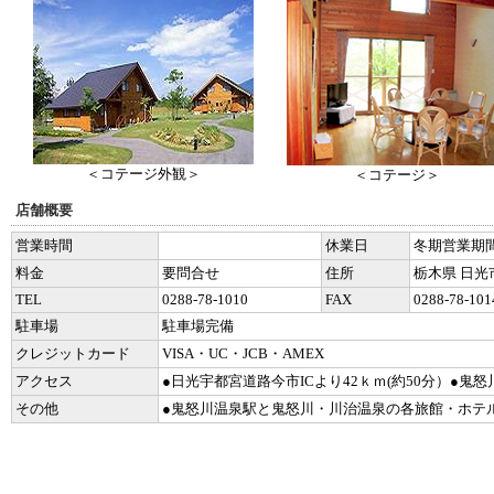
＜コテージ外観＞
＜コテージ＞
店舗概要
営業時間
休業日
冬期営業期
料金
要問合せ
住所
栃木県 日光
TEL
0288-78-1010
FAX
0288-78-101
駐車場
駐車場完備
クレジットカード
VISA・UC・JCB・AMEX
アクセス
●日光宇都宮道路今市ICより42ｋｍ(約50分）●鬼
その他
●鬼怒川温泉駅と鬼怒川・川治温泉の各旅館・ホテ